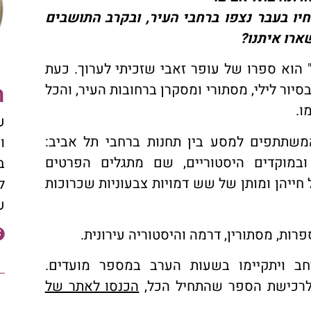
ו בעבר נצפו ברחבי העיר, ובקרב התושבים
ארו איתנו?
 הוא ספרו של עופר זאבי שזכיתי לערוך. כעת
ה
סיור לילי, מסתורי ומסקרן ברחובות העיר, והכל
ו.
ע
משתתפים למסע בין תחנות ברחבי תל אביב:
ו
 ובמוקדים היסטוריים, שם מתגלים הפרטים
ב
 חייהן ומותן של שש דמויות צבעוניות שכרוכות
ל
ע
ות, מסתורין, דרמה והיסטוריה עירונית.
חב ויתקיימו בשעות הערב במספר מועדים.
ולרכישת הספר שהתחיל הכל,
הכנסו לאתר של