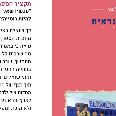
תקציר הספר
״עכשיו שאני 
להיות רוסייה?״
כך שואלת באיר
מחברת הספר, י
נראה כי באמירה
מה שרבים כל כ
מתמשך, שבר של
בחוויית ההגירה
ומתי שואלים. ה
תוך רצף של הרהו
החדות של ילד
לארץ, והיא נז
ולא מוכר, ומפל