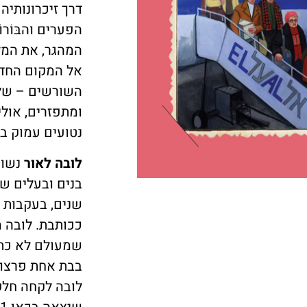
דרך זיכרונותיה
הפערים והבּוֹר
המהגר, את המל
אל המקום החד
השורשים – של
ומתפזרים, אולי
נטועים עמוק ב
לובה לאור
נשוא
בנים ובעלים ש
שנים, בעקבות 
ככותבת. לובה 
שמעולם לא כת
בבת אחת פרצו מ
לובה לקחה חלק 