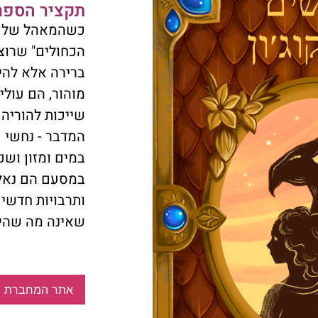
תקציר הספר
כשהמאהל של שא
הכחולים" שרוצח
ברירה אלא להי
מוהור, הם עולי
שייכות להוריה 
המדבר - נחשי ע
במים ומזון וש
במסעם הם נאל
ותרבויות חדשים
שאינה מה שהי
אתר המחברת