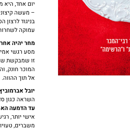
יום אחד, היא 
– מעשה קיצוני
בניגוד לרצון ה
עמוקה לשחרור
מחר יהיה אחר
מסע רגשי אמיץ
זו שמבקשת שק
המוכר חונק, וה
אל תוך ההווה.
יובל אברמוביץ'
השראה כגון ס
עד הדמעה האח
אישי יותר, רגי
משברים, טעויות