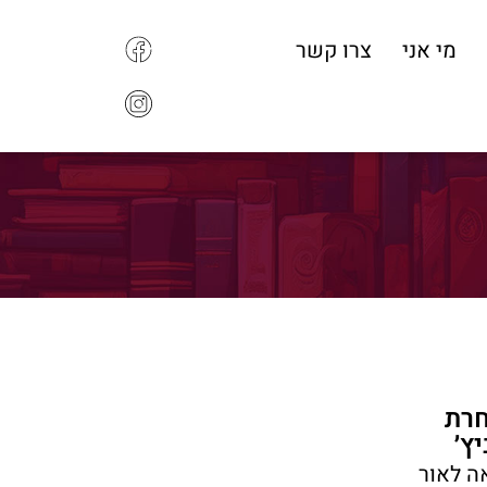
מי אני
צרו קשר
חרת
ץ׳
ה לאור